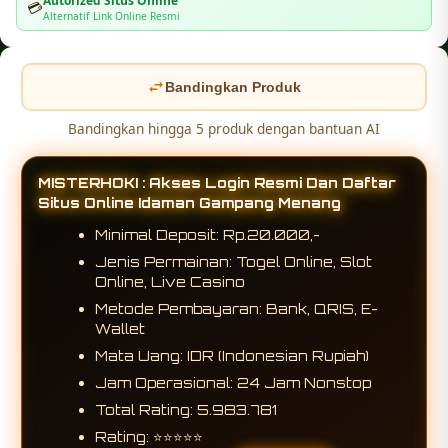
Autorized Situs Online
💳
Alternatif Link Online Resmi
Bandingkan Produk
Bandingkan hingga 5 produk dengan bantuan AI
MISTERHOKI : Akses Login Resmi Dan Daftar
Situs Online Idaman Gampang Menang
Minimal Deposit: Rp.20.000,-
Jenis Permainan: Togel Online, Slot
Online, Live Casino
Metode Pembayaran: Bank, QRIS, E-
Wallet
Mata Uang: IDR (Indonesian Rupiah)
Jam Operasional: 24 Jam Nonstop
Total Rating: 5.983.781
Rating: ⭐⭐⭐⭐⭐