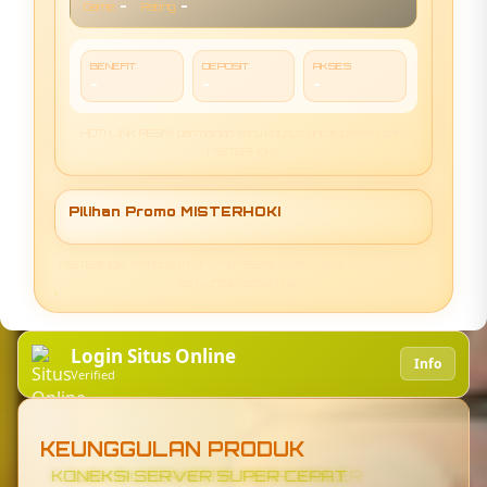
-
-
Game:
Rating:
BENEFIT
DEPOSIT
AKSES
-
-
-
HOT! LINK RESMI permainan seru khusus untuk pemain baru
MISTERHOKI.
Pilihan Promo MISTERHOKI
MISTERHOKI menghadirkan LINK RESMI akses cepat dan permainan
seru untuk pemain baru.
Login Situs Online
Info
Verified
KEUNGGULAN PRODUK
KONEKSI SERVER SUPER CEPAT