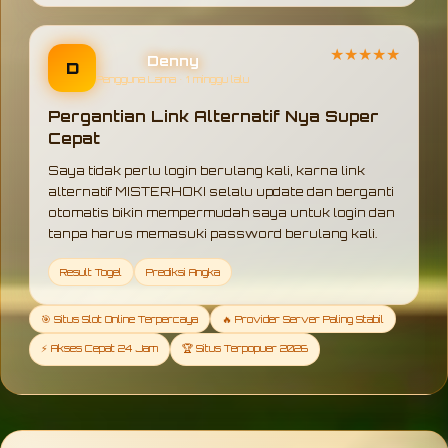
★★★★★
Denny
D
Pengguna Lama • 1 minggu lalu
Pergantian Link Alternatif Nya Super
Cepat
Saya tidak perlu login berulang kali, karna link
alternatif MISTERHOKI selalu update dan berganti
otomatis bikin mempermudah saya untuk login dan
tanpa harus memasuki password berulang kali.
Result Togel
Prediksi Angka
🎯 Situs Slot Online Terpercaya
🔥 Provider Server Paling Stabil
⚡ Akses Cepat 24 Jam
🏆 Situs Terpopuer 2026