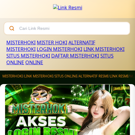
MISTERHOKI
MISTER HOKI
ALTERNATIF
MISTERHOKI
LOGIN MISTERHOKI
LINK MISTERHOKI
SITUS MISTERHOKI
DAFTAR MISTERHOKI
SITUS
ONLINE
ONLINE
MISTERHOKI
/
LINK MISTERHOKI
/
SITUS ONLINE
/
ALTERNATIF RESMI
/
LINK RESMI
/
MISTERHOKI : Akses Login Resmi Dan Daftar Situs Onlin