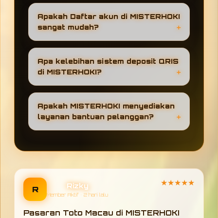
Apakah Daftar akun di MISTERHOKI
sangat mudah?
Apa kelebihan sistem deposit QRIS
di MISTERHOKI?
Apakah MISTERHOKI menyediakan
layanan bantuan pelanggan?
★★★★★
Rizky
R
Member Aktif • 2 hari lalu
Pasaran Toto Macau di MISTERHOKI