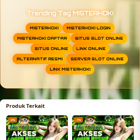
Trending Tag MISTERHOKI
MISTERHOKI
MISTERHOKI LOGIN
MISTERHOKI DAFTAR
SITUS SLOT ONLINE
SITUS ONLINE
LINK ONLINE
ALTERNATIF RESMI
SERVER SLOT ONLINE
LINK MISTERHOKI
Produk Terkait
-2%
-1%