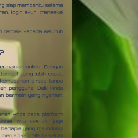
ng siap membantu selama
n, login akun, transaksi
 terbaik kepada seluruh
?
permainan online. Dengan
rnatif yang lebih cepat,
a kemudahan akses tanpa
mah pengguna. Baik Anda
n bermain yang nyaman,
anan Anda pada platform
ional, MISTERHOKI juga
berlapis yang melindungi
k menjadikan MISTERHOKI