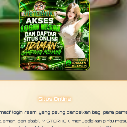
Situs Online
natif login resmi yang paling diandalkan bagi para pema
at, aman, dan stabil, MISTERHOKI menyediakan pintu ma