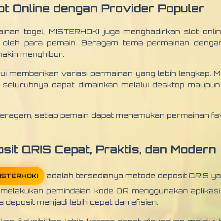
ot Online dengan Provider Populer
nan togel, MISTERHOKI juga menghadirkan slot onlin
as oleh para pemain. Beragam tema permainan denga
akin menghibur.
ui memberikan variasi permainan yang lebih lengkap. Mul
, seluruhnya dapat dimainkan melalui desktop maupun
beragam, setiap pemain dapat menemukan permainan fav
sit QRIS Cepat, Praktis, dan Modern
adalah tersedianya metode deposit QRIS 
ISTERHOKI
 melakukan pemindaian kode QR menggunakan aplikasi
eposit menjadi lebih cepat dan efisien.
n fleksibilitas lebih karena dapat digunakan melalui