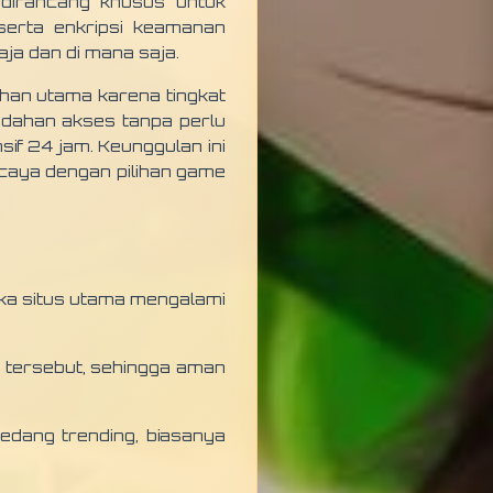
i dirancang khusus untuk
serta enkripsi keamanan
ja dan di mana saja.
ihan utama karena tingkat
mudahan akses tanpa perlu
sif 24 jam. Keunggulan ini
rcaya dengan pilihan game
ika situs utama mengalami
s tersebut, sehingga aman
sedang trending, biasanya