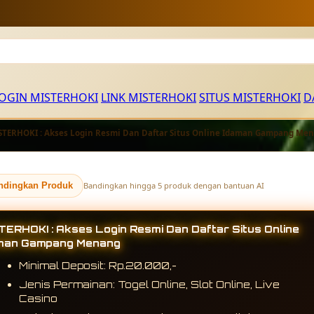
OGIN MISTERHOKI
LINK MISTERHOKI
SITUS MISTERHOKI
D
STERHOKI : Akses Login Resmi Dan Daftar Situs Online Idaman Gampang Me
ndingkan Produk
Bandingkan hingga 5 produk dengan bantuan AI
TERHOKI : Akses Login Resmi Dan Daftar Situs Online
man Gampang Menang
Minimal Deposit: Rp.20.000,-
Jenis Permainan: Togel Online, Slot Online, Live
Casino