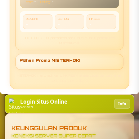
-
-
Game:
Rating:
BENEFIT
DEPOSIT
AKSES
-
-
-
HOT! LINK RESMI permainan seru khusus untuk pemain baru
MISTERHOKI.
Pilihan Promo MISTERHOKI
MISTERHOKI menghadirkan LINK RESMI akses cepat dan permainan
seru untuk pemain baru.
Login Situs Online
Info
Verified
KEUNGGULAN PRODUK
NAVIGASI SITUS LENGKAP