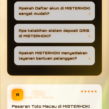
Apakah Daftar akun di MISTERHOKI
sangat mudah?
Apa kelebihan sistem deposit QRIS
di MISTERHOKI?
Apakah MISTERHOKI menyediakan
layanan bantuan pelanggan?
★★★★★
Rizky
R
Member Aktif • 2 hari lalu
Pasaran Toto Macau di MISTERHOKI