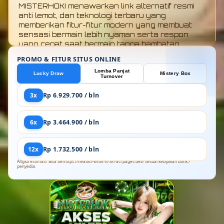
Nggak ada link berputar atau halaman aneh
yang bikin bingung. MISTERHOKI kasih jalur
akses langsung ke sistem utama tanpa ribet.
Semua transparan, jelas, dan aman buat
pengguna yang pengen masuk ke platform
tanpa distraksi.
PROMO & FITUR SITUS ONLINE
Lomba Panjat
Lucky Draw
Mistery Box
Turnover
3x
Rp 6.929.700 / bln
6x
Rp 3.464.900 / bln
12x
Rp 1.732.500 / bln
Angka estimasi. Bisa berhttps://healacl-what-is-an-acl.pages.dev/ sesuai kebijakan bank /
penyedia.