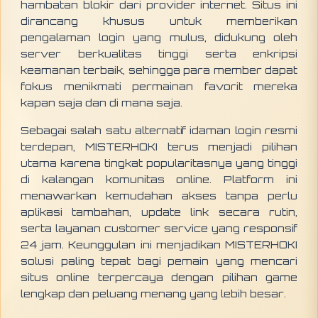
hambatan blokir dari provider internet. Situs ini
dirancang khusus untuk memberikan
pengalaman login yang mulus, didukung oleh
server berkualitas tinggi serta enkripsi
keamanan terbaik, sehingga para member dapat
fokus menikmati permainan favorit mereka
kapan saja dan di mana saja.
Sebagai salah satu alternatif idaman login resmi
terdepan, MISTERHOKI terus menjadi pilihan
utama karena tingkat popularitasnya yang tinggi
di kalangan komunitas online. Platform ini
menawarkan kemudahan akses tanpa perlu
aplikasi tambahan, update link secara rutin,
serta layanan customer service yang responsif
24 jam. Keunggulan ini menjadikan MISTERHOKI
solusi paling tepat bagi pemain yang mencari
situs online terpercaya dengan pilihan game
lengkap dan peluang menang yang lebih besar.