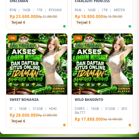
SPACEMAN
STARLIGHT PRINCESS
R7AI
|
16GB
|
1TB
|
RTX5060
R5AI
|
16GB
|
1TB
|
MISTER
Rp 23.600.000
Rp 18.800.000
Rp 21.399.000
Rp 19.799.000
Terjual 6
Terjual 5
-1%
-1%
SWEET BONANZA
WILD BANDINTO
I7
|
16GB
|
512GB
|
HOKI
CORE5
|
16GB
|
512GB
|
SEO
BA-777
Rp 28.600.080
Rp 27.999.000
Rp 17.888.000
Rp 18.499.000
Terjual 6