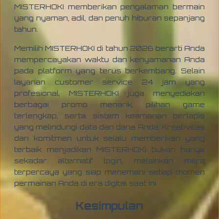
MISTERHOKI memberikan pengalaman bermain
yang nyaman, adil, dan penuh hiburan sepanjang
tahun.
Memilih MISTERHOKI di tahun 2026 berarti Anda
mempercayakan waktu dan kenyamanan Anda
pada platform yang terus berkembang. Selain
layanan customer service 24 jam yang
profesional, MISTERHOKI juga menyediakan
berbagai promo menarik, pilihan game
terlengkap, serta sistem keamanan berlapis
yang melindungi data dan dana Anda. Kreativitas
dan komitmen untuk selalu memberikan yang
terbaik menjadikan MISTERHOKI bukan hanya
sekadar alternatif login, melainkan mitra
terpercaya yang siap menemani setiap momen
permainan Anda di era digital saat ini.
Kesimpulan