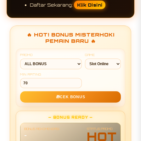
Daftar Sekarang:
Klik Disini
🔥 HOT! BONUS MISTERHOKI
PEMAIN BARU 🔥
PROMO
GAME
MIN RATING
🎁
CEK BONUS
— BONUS READY —
BONUS REKOMENDASI
STATUS PROMO
HOT
-