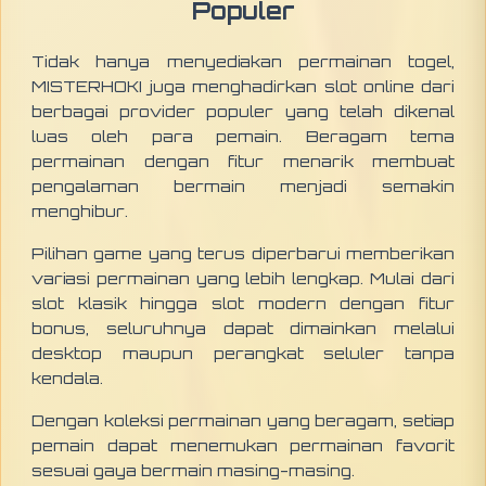
Populer
Tidak hanya menyediakan permainan togel,
MISTERHOKI juga menghadirkan slot online dari
berbagai provider populer yang telah dikenal
luas oleh para pemain. Beragam tema
permainan dengan fitur menarik membuat
pengalaman bermain menjadi semakin
menghibur.
Pilihan game yang terus diperbarui memberikan
variasi permainan yang lebih lengkap. Mulai dari
slot klasik hingga slot modern dengan fitur
bonus, seluruhnya dapat dimainkan melalui
desktop maupun perangkat seluler tanpa
kendala.
Dengan koleksi permainan yang beragam, setiap
pemain dapat menemukan permainan favorit
sesuai gaya bermain masing-masing.