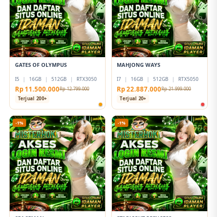
GATES OF OLYMPUS
MAHJONG WAYS
I5
|
16GB
|
512GB
|
RTX3050
I7
|
16GB
|
512GB
|
RTX5050
Rp 11.500.000
Rp 22.887.000
Rp 12.799.000
Rp 21.999.000
Terjual 200+
Terjual 20+
-1%
-1%