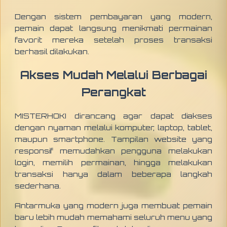
Dengan sistem pembayaran yang modern,
pemain dapat langsung menikmati permainan
favorit mereka setelah proses transaksi
berhasil dilakukan.
Akses Mudah Melalui Berbagai
Perangkat
MISTERHOKI dirancang agar dapat diakses
dengan nyaman melalui komputer, laptop, tablet,
maupun smartphone. Tampilan website yang
responsif memudahkan pengguna melakukan
login, memilih permainan, hingga melakukan
transaksi hanya dalam beberapa langkah
sederhana.
Antarmuka yang modern juga membuat pemain
baru lebih mudah memahami seluruh menu yang