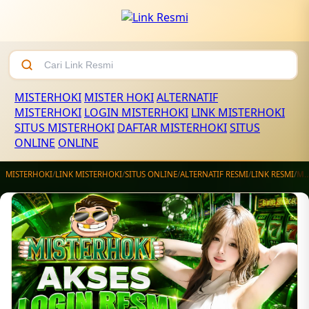
MISTERHOKI
MISTER HOKI
ALTERNATIF
MISTERHOKI
LOGIN MISTERHOKI
LINK MISTERHOKI
SITUS MISTERHOKI
DAFTAR MISTERHOKI
SITUS
ONLINE
ONLINE
MISTERHOKI
/
LINK MISTERHOKI
/
SITUS ONLINE
/
ALTERNATIF RESMI
/
LINK RESMI
/
MISTERHOKI : Akses Login Resmi Dan Daftar Situs Onlin