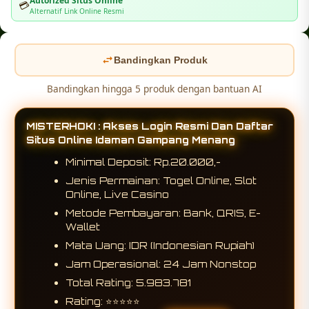
Autorized Situs Online
💳
Alternatif Link Online Resmi
Bandingkan Produk
Bandingkan hingga 5 produk dengan bantuan AI
MISTERHOKI : Akses Login Resmi Dan Daftar
Situs Online Idaman Gampang Menang
Minimal Deposit: Rp.20.000,-
Jenis Permainan: Togel Online, Slot
Online, Live Casino
Metode Pembayaran: Bank, QRIS, E-
Wallet
Mata Uang: IDR (Indonesian Rupiah)
Jam Operasional: 24 Jam Nonstop
Total Rating: 5.983.781
Rating: ⭐⭐⭐⭐⭐