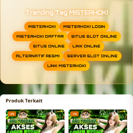
Trending Tag MISTERHOKI
MISTERHOKI
MISTERHOKI LOGIN
MISTERHOKI DAFTAR
SITUS SLOT ONLINE
SITUS ONLINE
LINK ONLINE
ALTERNATIF RESMI
SERVER SLOT ONLINE
LINK MISTERHOKI
Produk Terkait
-2%
-1%