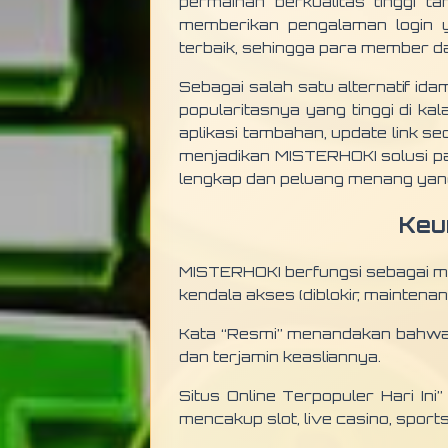
permainan berkualitas tinggi ta
memberikan pengalaman login ya
terbaik, sehingga para member da
Sebagai salah satu alternatif id
popularitasnya yang tinggi di k
aplikasi tambahan, update link s
menjadikan MISTERHOKI solusi pal
lengkap dan peluang menang yang
Keu
MISTERHOKI berfungsi sebagai mir
kendala akses (diblokir, maintenan
Kata “Resmi” menandakan bahwa li
dan terjamin keasliannya.
Situs Online Terpopuler Hari Ini
mencakup slot, live casino, sports