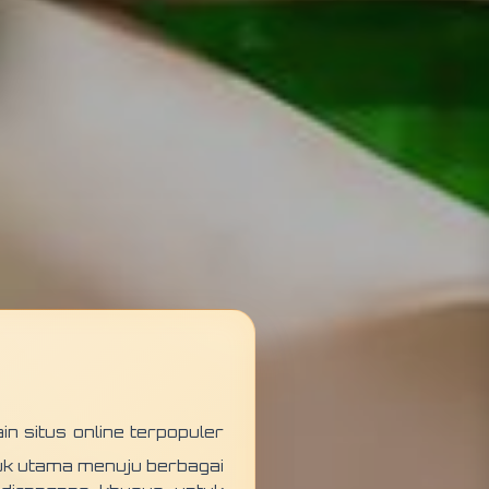
in situs online terpopuler
suk utama menuju berbagai