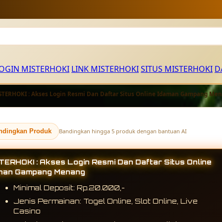
OGIN MISTERHOKI
LINK MISTERHOKI
SITUS MISTERHOKI
D
STERHOKI : Akses Login Resmi Dan Daftar Situs Online Idaman Gampang Me
ndingkan Produk
Bandingkan hingga 5 produk dengan bantuan AI
TERHOKI : Akses Login Resmi Dan Daftar Situs Online
man Gampang Menang
Minimal Deposit: Rp.20.000,-
Jenis Permainan: Togel Online, Slot Online, Live
Casino