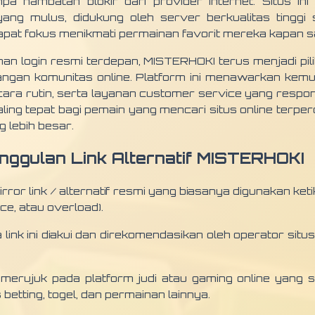
npa hambatan blokir dari provider internet. Situs in
ng mulus, didukung oleh server berkualitas tinggi 
pat fokus menikmati permainan favorit mereka kapan sa
aman login resmi terdepan, MISTERHOKI terus menjadi pil
alangan komunitas online. Platform ini menawarkan ke
ecara rutin, serta layanan customer service yang respon
ing tepat bagi pemain yang mencari situs online terpe
 lebih besar.
nggulan Link Alternatif MISTERHOKI
ror link / alternatif resmi yang biasanya digunakan ket
ce, atau overload).
nk ini diakui dan direkomendasikan oleh operator situ
” merujuk pada platform judi atau gaming online yang 
 betting, togel, dan permainan lainnya.