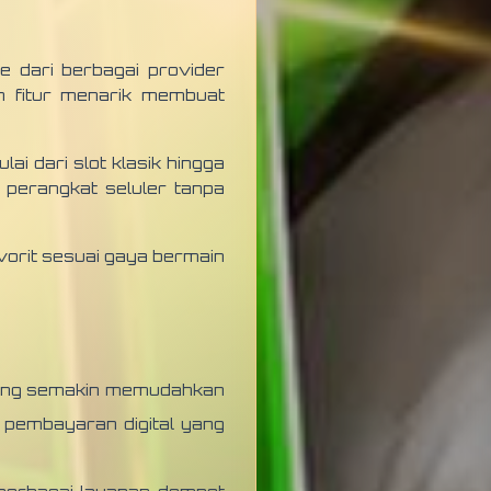
e dari berbagai provider
n fitur menarik membuat
ai dari slot klasik hingga
 perangkat seluler tanpa
orit sesuai gaya bermain
yang semakin memudahkan
 pembayaran digital yang
 berbagai layanan dompet