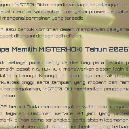
guna, MISTERHOKI menyediakan layanan pelanggan ya
apat memberikan bantuan mengenai proses pendaftara
si mengenai permainan yang tersedia.
ah satu bentuk komitmen dalam memberikan pelayanan
pat ditangani dengan lebih efisien.
pa Memilih MISTERHOKI Tahun 2026
r sebagai pilihan paling cerdas bagi para pecinta 
makin pesat, MISTERHOKI menawarkan sistem login alte
platform lainnya. Keunggulan utamanya terletak pad
kualitas tinggi, serta tampilan yang modern dan ra
h berpengalaman, MISTERHOKI memberikan pengalama
 tahun.
2026 berarti Anda mempercayakan waktu dan kenyam
in layanan customer service 24 jam yang profes
rik, pilihan game terlengkap, serta sistem keamanan 
s dan komitmen untuk selalu memberikan yang terbai