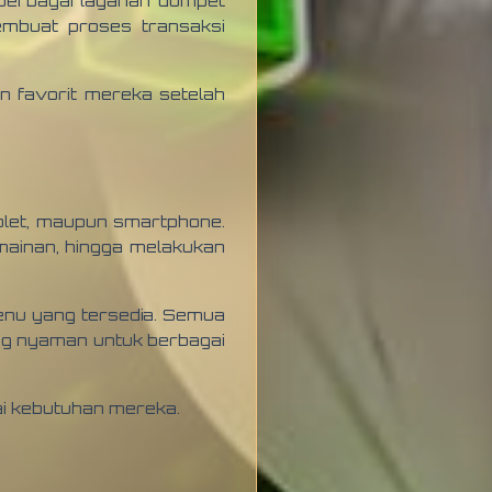
membuat proses transaksi
 favorit mereka setelah
blet, maupun smartphone.
mainan, hingga melakukan
nu yang tersedia. Semua
ng nyaman untuk berbagai
i kebutuhan mereka.