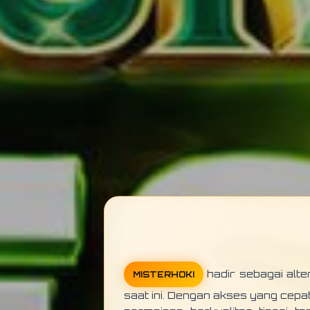
hadir sebagai alter
MISTERHOKI
saat ini. Dengan akses yang cep