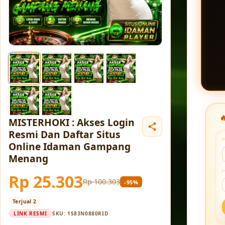
MISTERHOKI : Akses Login
Resmi Dan Daftar Situs
Online Idaman Gampang
Menang
Rp 25.303
Rp 100.303
-95%
Terjual 2
LINK RESMI
SKU:
1S83N0880RID