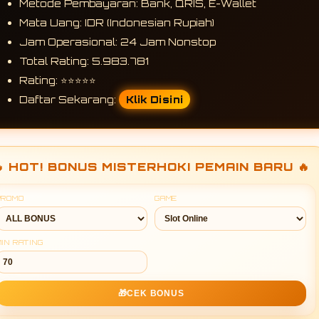
Metode Pembayaran: Bank, QRIS, E-Wallet
Mata Uang: IDR (Indonesian Rupiah)
Jam Operasional: 24 Jam Nonstop
Total Rating: 5.983.781
Rating: ⭐⭐⭐⭐⭐
Daftar Sekarang:
Klik Disini
🔥 HOT! BONUS MISTERHOKI PEMAIN BARU 🔥
PROMO
GAME
MIN RATING
🎁
CEK BONUS