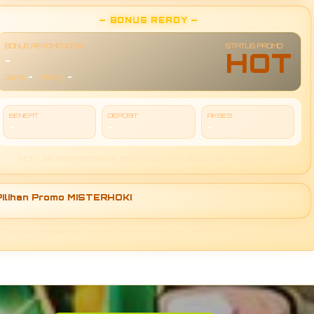
— BONUS READY —
BONUS REKOMENDASI
STATUS PROMO
HOT
-
-
-
Game:
Rating:
BENEFIT
DEPOSIT
AKSES
-
-
-
HOT! LINK RESMI permainan seru khusus untuk pemain baru MISTERHOKI.
Pilihan Promo MISTERHOKI
TERHOKI menghadirkan LINK RESMI akses cepat dan permainan seru untuk pemain baru.