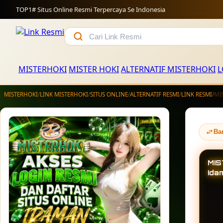
TOP1# Situs Online Resmi Terpercaya Se Indonesia
MISTERHOKI
MISTER HOKI
ALTERNATIF MISTERHOKI
L
MISTERHOKI
/
LINK MISTERHOKI
/
SITUS ONLINE
/
ALTERNATIF RESMI
/
LINK RESMI
/
MI
Ba
MIS
Ida