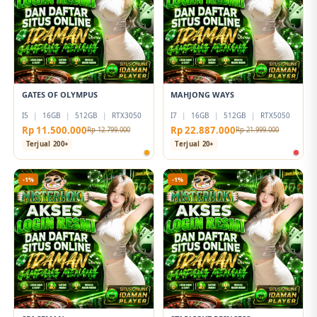
GATES OF OLYMPUS
MAHJONG WAYS
I5
|
16GB
|
512GB
|
RTX3050
I7
|
16GB
|
512GB
|
RTX5050
Rp 11.500.000
Rp 22.887.000
Rp 12.799.000
Rp 21.999.000
Terjual 200+
Terjual 20+
-1%
-1%