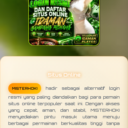
Situs Online
hadir sebagai alternatif login
MISTERHOKI
resmi yang paling diandalkan bagi para pemain
situs online terpopuler saat ini. Dengan akses
yang cepat, aman, dan stabil, MISTERHOKI
menyediakan pintu masuk utama menuju
berbagai permainan berkualitas tinggi tanpa