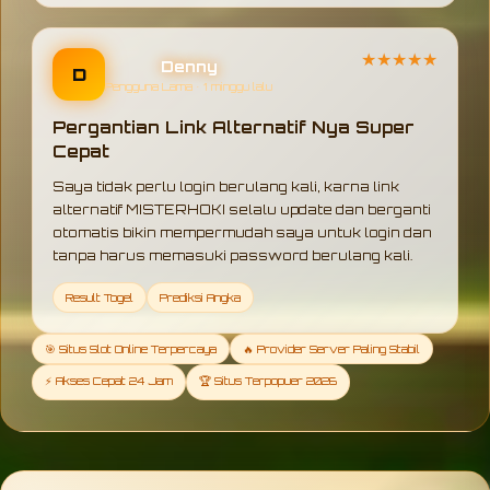
★★★★★
Denny
D
Pengguna Lama • 1 minggu lalu
Pergantian Link Alternatif Nya Super
Cepat
Saya tidak perlu login berulang kali, karna link
alternatif MISTERHOKI selalu update dan berganti
otomatis bikin mempermudah saya untuk login dan
tanpa harus memasuki password berulang kali.
Result Togel
Prediksi Angka
🎯 Situs Slot Online Terpercaya
🔥 Provider Server Paling Stabil
⚡ Akses Cepat 24 Jam
🏆 Situs Terpopuer 2026