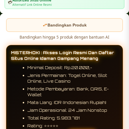
Autorized Situs Online
💳
Alternatif Link Online Resmi
Bandingkan Produk
Bandingkan hingga 5 produk dengan bantuan AI
MISTERHOKI : Akses Login Resmi Dan Daftar
Situs Online Idaman Gampang Menang
Minimal Deposit: Rp.20.000,-
Jenis Permainan: Togel Online, Slot
Online, Live Casino
Metode Pembayaran: Bank, QRIS, E-
Wallet
Mata Uang: IDR (Indonesian Rupiah)
Jam Operasional: 24 Jam Nonstop
Total Rating: 5.983.781
Rating: ⭐⭐⭐⭐⭐