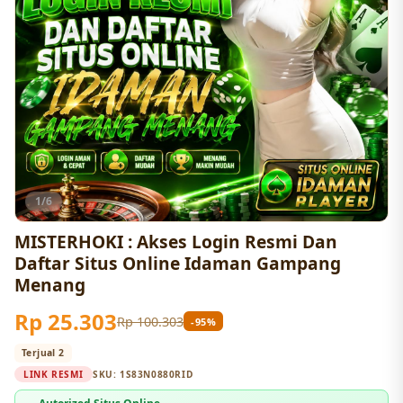
1/6
MISTERHOKI : Akses Login Resmi Dan
Daftar Situs Online Idaman Gampang
Menang
Rp 25.303
Rp 100.303
-95%
Terjual 2
LINK RESMI
SKU:
1S83N0880RID