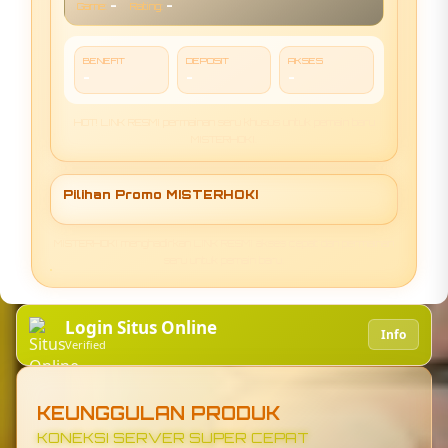
-
-
Game:
Rating:
BENEFIT
DEPOSIT
AKSES
-
-
-
HOT! LINK RESMI permainan seru khusus untuk pemain baru
MISTERHOKI.
Pilihan Promo MISTERHOKI
MISTERHOKI menghadirkan LINK RESMI akses cepat dan permainan
seru untuk pemain baru.
Login Situs Online
Info
Verified
KEUNGGULAN PRODUK
NAVIGASI SITUS LENGKAP