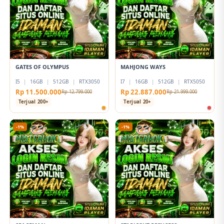
GATES OF OLYMPUS
MAHJONG WAYS
I5
|
16GB
|
512GB
|
RTX3050
I7
|
16GB
|
512GB
|
RTX5050
Rp 11.500.000
Rp 22.887.000
Rp 12.799.000
Rp 21.999.000
Terjual 200+
Terjual 20+
-1%
-1%