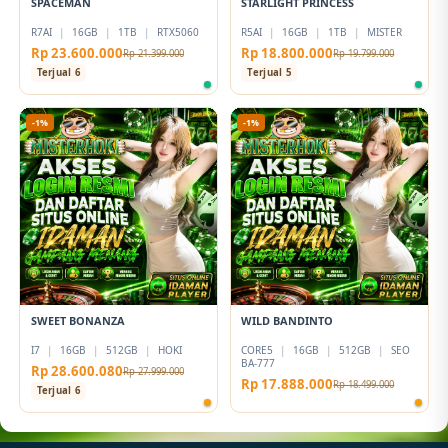
SPACEMAN
STARLIGHT PRINCESS
R7AI
|
16GB
|
1TB
|
RTX5060
R5AI
|
16GB
|
1TB
|
MISTER
Rp 23.600.000
Rp 18.800.000
Rp 21.399.000
Rp 19.799.000
Terjual 6
Terjual 5
-1%
-1%
SWEET BONANZA
WILD BANDINTO
I7
|
16GB
|
512GB
|
HOKI
CORE5
|
16GB
|
512GB
|
SEO
BA-777
Rp 28.600.080
Rp 27.999.000
Rp 17.888.000
Rp 18.499.000
Terjual 6