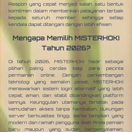
Respon yang cepat menjadi salah satu bentuk
komitmen dalam memberikan pelayanan terbaik
kepada seluruh member sehingga setiap
kendala dapat ditangani dengan lebih efisien.
Mengapa Memilih MISTERHOKI
Tahun 2026?
Di tahun 2026, MISTERHOKI hadir sebagai
pilihan paling cerdas bagi para pecinta
permainan online. Dengan perkembangan
teknologi yang semakin pesat, MISTERHOKI
menawarkan sistem login alternatif yang lebih
cepat, aman, dan stabil dibandingkan platform
lainnya. Keunggulan utamanya terletak pada
kemudahan akses tanpa hambatan, dukungan
server berkualitas tinggi, serta tampilan yang
modern dan ramah pengguna. Baik Anda pemain
baru maupun yang sudah berpengalaman,