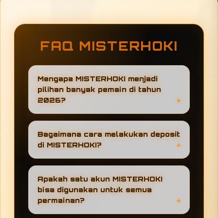
FAQ MISTERHOKI
Mengapa MISTERHOKI menjadi
pilihan banyak pemain di tahun
2026?
Bagaimana cara melakukan deposit
di MISTERHOKI?
Apakah satu akun MISTERHOKI
bisa digunakan untuk semua
permainan?