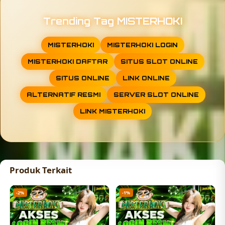
Trending Tag MISTERHOKI
MISTERHOKI
MISTERHOKI LOGIN
MISTERHOKI DAFTAR
SITUS SLOT ONLINE
SITUS ONLINE
LINK ONLINE
ALTERNATIF RESMI
SERVER SLOT ONLINE
LINK MISTERHOKI
Produk Terkait
-2%
-1%