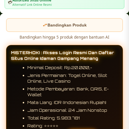
Autorized Situs Online
💳
Alternatif Link Online Resmi
Bandingkan Produk
Bandingkan hingga 5 produk dengan bantuan AI
MISTERHOKI : Akses Login Resmi Dan Daftar
Situs Online Idaman Gampang Menang
Minimal Deposit: Rp.20.000,-
Jenis Permainan: Togel Online, Slot
Online, Live Casino
Metode Pembayaran: Bank, QRIS, E-
Wallet
Mata Uang: IDR (Indonesian Rupiah)
Jam Operasional: 24 Jam Nonstop
Total Rating: 5.983.781
Rating: ⭐⭐⭐⭐⭐