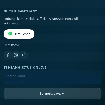
BUTUH BANTUAN?
Hubungi kami melalui Official WhatsApp interaktif
sekarang.
Kirim Pesan
Ikuti kami:
TENTANG SITUS ONLINE
Tentang Kami
Kontak Kami
Lokasi Toko
Selengkapnya
FAQ
PT Mister Hoki