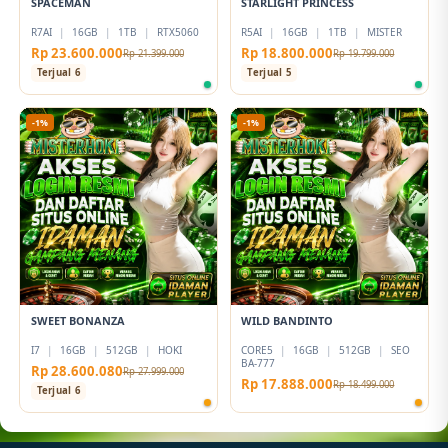
SPACEMAN
STARLIGHT PRINCESS
R7AI
|
16GB
|
1TB
|
RTX5060
R5AI
|
16GB
|
1TB
|
MISTER
Rp 23.600.000
Rp 18.800.000
Rp 21.399.000
Rp 19.799.000
Terjual 6
Terjual 5
-1%
-1%
SWEET BONANZA
WILD BANDINTO
I7
|
16GB
|
512GB
|
HOKI
CORE5
|
16GB
|
512GB
|
SEO
BA-777
Rp 28.600.080
Rp 27.999.000
Rp 17.888.000
Rp 18.499.000
Terjual 6