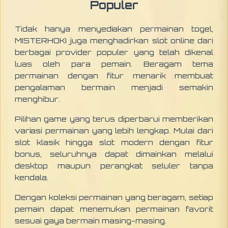
Populer
Tidak hanya menyediakan permainan togel,
MISTERHOKI juga menghadirkan slot online dari
berbagai provider populer yang telah dikenal
luas oleh para pemain. Beragam tema
permainan dengan fitur menarik membuat
pengalaman bermain menjadi semakin
menghibur.
Pilihan game yang terus diperbarui memberikan
variasi permainan yang lebih lengkap. Mulai dari
slot klasik hingga slot modern dengan fitur
bonus, seluruhnya dapat dimainkan melalui
desktop maupun perangkat seluler tanpa
kendala.
Dengan koleksi permainan yang beragam, setiap
pemain dapat menemukan permainan favorit
sesuai gaya bermain masing-masing.