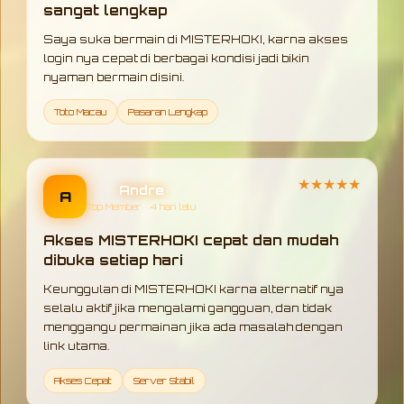
sangat lengkap
Saya suka bermain di MISTERHOKI, karna akses
login nya cepat di berbagai kondisi jadi bikin
nyaman bermain disini.
Toto Macau
Pasaran Lengkap
★★★★★
Andre
A
Top Member • 4 hari lalu
Akses MISTERHOKI cepat dan mudah
dibuka setiap hari
Keunggulan di MISTERHOKI karna alternatif nya
selalu aktif jika mengalami gangguan, dan tidak
menggangu permainan jika ada masalah dengan
link utama.
Akses Cepat
Server Stabil