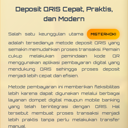
Deposit QRIS Cepat, Praktis,
dan Modern
Salah satu keunggulan utama
MISTERHOKI
adalah tersedianya metode deposit QRIS yang
semakin memudahkan proses transaksi. Pemain
cukup melakukan pemindaian kode QR
menggunakan aplikasi pembayaran digital yang
mendukung QRIS sehingga proses deposit
menjadi lebih cepat dan efisien.
Metode pembayaran ini memberikan fleksibilitas
lebih karena dapat digunakan melalui berbagai
layanan dompet digital maupun mobile banking
yang telah terintegrasi dengan QRIS. Hal
tersebut membuat proses transaksi menjadi
lebih praktis tanpa perlu melakukan transfer
manual.