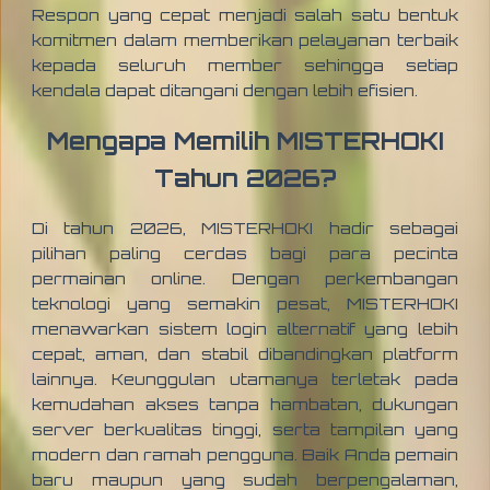
Respon yang cepat menjadi salah satu bentuk
komitmen dalam memberikan pelayanan terbaik
kepada seluruh member sehingga setiap
kendala dapat ditangani dengan lebih efisien.
Mengapa Memilih MISTERHOKI
Tahun 2026?
Di tahun 2026, MISTERHOKI hadir sebagai
pilihan paling cerdas bagi para pecinta
permainan online. Dengan perkembangan
teknologi yang semakin pesat, MISTERHOKI
menawarkan sistem login alternatif yang lebih
cepat, aman, dan stabil dibandingkan platform
lainnya. Keunggulan utamanya terletak pada
kemudahan akses tanpa hambatan, dukungan
server berkualitas tinggi, serta tampilan yang
modern dan ramah pengguna. Baik Anda pemain
baru maupun yang sudah berpengalaman,