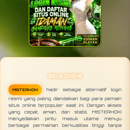
Situs Online
hadir sebagai alternatif login
MISTERHOKI
resmi yang paling diandalkan bagi para pemain
situs online terpopuler saat ini. Dengan akses
yang cepat, aman, dan stabil, MISTERHOKI
menyediakan pintu masuk utama menuju
berbagai permainan berkualitas tinggi tanpa