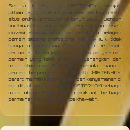
Secara keseluruhan, MISTERHOKI menjadi
pilihan paling tepat sebagai alternatif login resmi
situs online terpopuler di tahun 2026. Dengan
kombinasi keamanan tinggi, kemudahan akses,
inovasi teknologi terkini, dan komitmen melayani
pemain secara profesional, MISTERHOKI tidak
hanya memudahkan Anda masuk ke dunia
permainan, tetapi juga memberikan pengalaman
bermain yang lebih aman, menyenangkan, dan
menguntungkan. Baik bagi pemula maupun
pemain berpengalaman, memilih MISTERHOKI
berarti memilih kepercayaan dan kenyamanan di
era digital saat ini. Jadikan MISTERHOKI sebagai
mitra utama Anda untuk menikmati berbagai
permainan berkualitas tanpa khawatir.