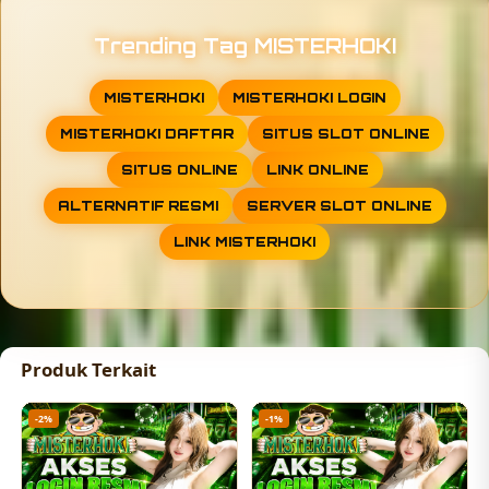
Trending Tag MISTERHOKI
MISTERHOKI
MISTERHOKI LOGIN
MISTERHOKI DAFTAR
SITUS SLOT ONLINE
SITUS ONLINE
LINK ONLINE
ALTERNATIF RESMI
SERVER SLOT ONLINE
LINK MISTERHOKI
Produk Terkait
-2%
-1%