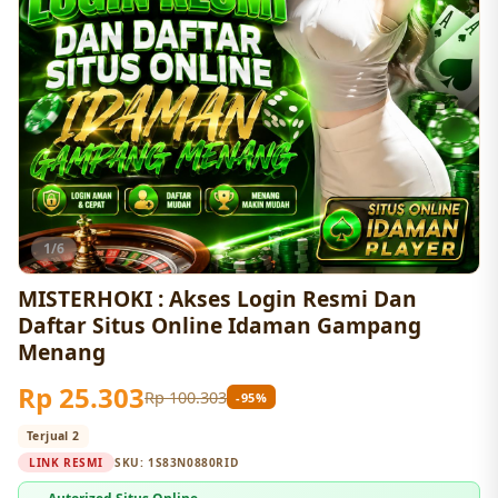
1/6
MISTERHOKI : Akses Login Resmi Dan
Daftar Situs Online Idaman Gampang
Menang
Rp 25.303
Rp 100.303
-95%
Terjual 2
LINK RESMI
SKU:
1S83N0880RID