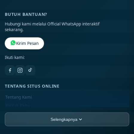
BUTUH BANTUAN?
Hubungi kami melalui Official WhatsApp interaktif
sekarang.
Kirim Pesan
Ikuti kami:
TENTANG SITUS ONLINE
Tentang Kami
Kontak Kami
Lokasi Toko
Selengkapnya
FAQ
PT Mister Hoki