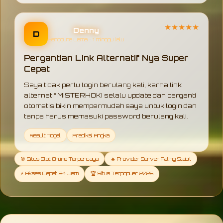
★★★★★
Denny
D
Pengguna Lama • 1 minggu lalu
Pergantian Link Alternatif Nya Super
Cepat
Saya tidak perlu login berulang kali, karna link
alternatif MISTERHOKI selalu update dan berganti
otomatis bikin mempermudah saya untuk login dan
tanpa harus memasuki password berulang kali.
Result Togel
Prediksi Angka
🎯 Situs Slot Online Terpercaya
🔥 Provider Server Paling Stabil
⚡ Akses Cepat 24 Jam
🏆 Situs Terpopuer 2026