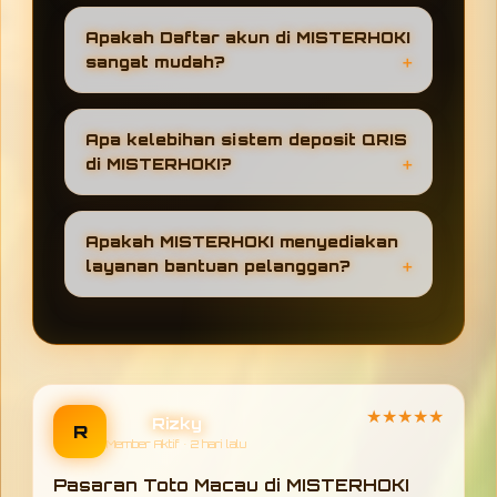
Apakah Daftar akun di MISTERHOKI
sangat mudah?
Apa kelebihan sistem deposit QRIS
di MISTERHOKI?
Apakah MISTERHOKI menyediakan
layanan bantuan pelanggan?
★★★★★
Rizky
R
Member Aktif • 2 hari lalu
Pasaran Toto Macau di MISTERHOKI