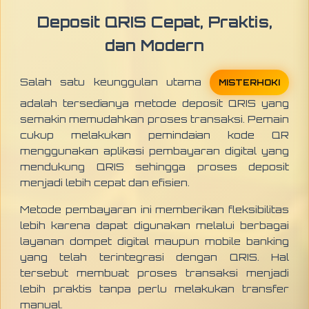
Deposit QRIS Cepat, Praktis,
dan Modern
Salah satu keunggulan utama
MISTERHOKI
adalah tersedianya metode deposit QRIS yang
semakin memudahkan proses transaksi. Pemain
cukup melakukan pemindaian kode QR
menggunakan aplikasi pembayaran digital yang
mendukung QRIS sehingga proses deposit
menjadi lebih cepat dan efisien.
Metode pembayaran ini memberikan fleksibilitas
lebih karena dapat digunakan melalui berbagai
layanan dompet digital maupun mobile banking
yang telah terintegrasi dengan QRIS. Hal
tersebut membuat proses transaksi menjadi
lebih praktis tanpa perlu melakukan transfer
manual.