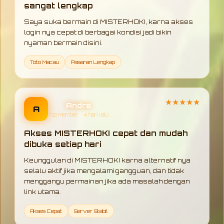
sangat lengkap
Saya suka bermain di MISTERHOKI, karna akses
login nya cepat di berbagai kondisi jadi bikin
nyaman bermain disini.
Toto Macau
Pasaran Lengkap
★★★★★
Andre
A
Top Member • 4 hari lalu
Akses MISTERHOKI cepat dan mudah
dibuka setiap hari
Keunggulan di MISTERHOKI karna alternatif nya
selalu aktif jika mengalami gangguan, dan tidak
menggangu permainan jika ada masalah dengan
link utama.
Akses Cepat
Server Stabil