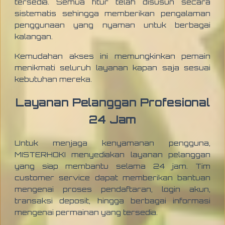
tersedia. Semua fitur telah disusun secara
sistematis sehingga memberikan pengalaman
penggunaan yang nyaman untuk berbagai
kalangan.
Kemudahan akses ini memungkinkan pemain
menikmati seluruh layanan kapan saja sesuai
kebutuhan mereka.
Layanan Pelanggan Profesional
24 Jam
Untuk menjaga kenyamanan pengguna,
MISTERHOKI menyediakan layanan pelanggan
yang siap membantu selama 24 jam. Tim
customer service dapat memberikan bantuan
mengenai proses pendaftaran, login akun,
transaksi deposit, hingga berbagai informasi
mengenai permainan yang tersedia.