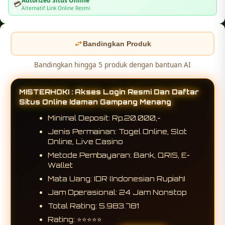
Autorized Situs Online
💳
Alternatif Link Online Resmi
Bandingkan Produk
Bandingkan hingga 5 produk dengan bantuan AI
MISTERHOKI : Akses Login Resmi Dan Daftar
Situs Online Idaman Gampang Menang
Minimal Deposit: Rp.20.000,-
Jenis Permainan: Togel Online, Slot
Online, Live Casino
Metode Pembayaran: Bank, QRIS, E-
Wallet
Mata Uang: IDR (Indonesian Rupiah)
Jam Operasional: 24 Jam Nonstop
Total Rating: 5.983.781
Rating: ⭐⭐⭐⭐⭐