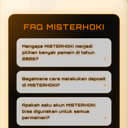
FAQ MISTERHOKI
Mengapa MISTERHOKI menjadi
pilihan banyak pemain di tahun
2026?
Bagaimana cara melakukan deposit
di MISTERHOKI?
Apakah satu akun MISTERHOKI
bisa digunakan untuk semua
permainan?