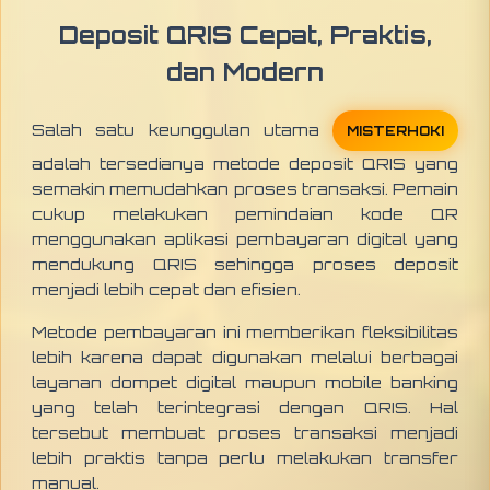
Deposit QRIS Cepat, Praktis,
dan Modern
Salah satu keunggulan utama
MISTERHOKI
adalah tersedianya metode deposit QRIS yang
semakin memudahkan proses transaksi. Pemain
cukup melakukan pemindaian kode QR
menggunakan aplikasi pembayaran digital yang
mendukung QRIS sehingga proses deposit
menjadi lebih cepat dan efisien.
Metode pembayaran ini memberikan fleksibilitas
lebih karena dapat digunakan melalui berbagai
layanan dompet digital maupun mobile banking
yang telah terintegrasi dengan QRIS. Hal
tersebut membuat proses transaksi menjadi
lebih praktis tanpa perlu melakukan transfer
manual.