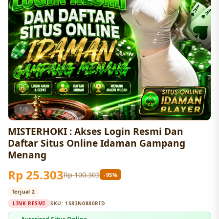
1/6
MISTERHOKI : Akses Login Resmi Dan
Daftar Situs Online Idaman Gampang
Menang
Rp 25.303
Rp 100.303
-95%
Terjual 2
LINK RESMI
SKU:
1S83N0880RID