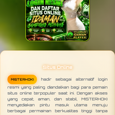
Situs Online
hadir sebagai alternatif login
MISTERHOKI
resmi yang paling diandalkan bagi para pemain
situs online terpopuler saat ini. Dengan akses
yang cepat, aman, dan stabil, MISTERHOKI
menyediakan pintu masuk utama menuju
berbagai permainan berkualitas tinggi tanpa