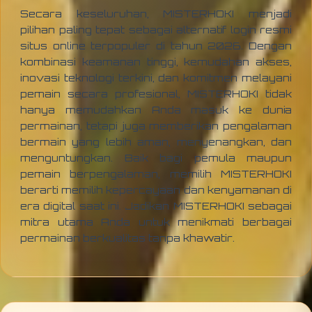
Secara keseluruhan, MISTERHOKI menjadi
pilihan paling tepat sebagai alternatif login resmi
situs online terpopuler di tahun 2026. Dengan
kombinasi keamanan tinggi, kemudahan akses,
inovasi teknologi terkini, dan komitmen melayani
pemain secara profesional, MISTERHOKI tidak
hanya memudahkan Anda masuk ke dunia
permainan, tetapi juga memberikan pengalaman
bermain yang lebih aman, menyenangkan, dan
menguntungkan. Baik bagi pemula maupun
pemain berpengalaman, memilih MISTERHOKI
berarti memilih kepercayaan dan kenyamanan di
era digital saat ini. Jadikan MISTERHOKI sebagai
mitra utama Anda untuk menikmati berbagai
permainan berkualitas tanpa khawatir.