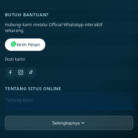
BUTUH BANTUAN?
Hubungi kami melalui Official WhatsApp interaktif
sekarang.
Kirim Pesan
Ikuti kami:
TENTANG SITUS ONLINE
Tentang Kami
Kontak Kami
Lokasi Toko
Selengkapnya
FAQ
PT Mister Hoki