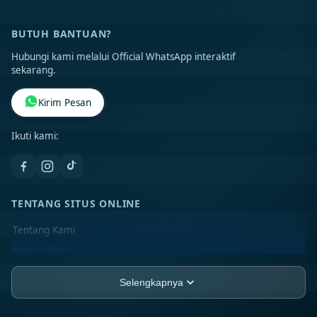
BUTUH BANTUAN?
Hubungi kami melalui Official WhatsApp interaktif
sekarang.
Kirim Pesan
Ikuti kami:
TENTANG SITUS ONLINE
Tentang Kami
Kontak Kami
Lokasi Toko
Selengkapnya
FAQ
PT Mister Hoki