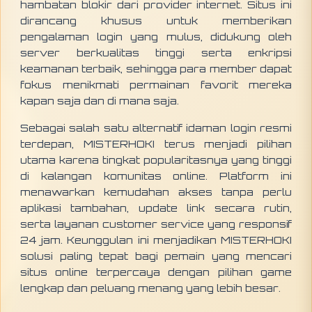
hambatan blokir dari provider internet. Situs ini
dirancang khusus untuk memberikan
pengalaman login yang mulus, didukung oleh
server berkualitas tinggi serta enkripsi
keamanan terbaik, sehingga para member dapat
fokus menikmati permainan favorit mereka
kapan saja dan di mana saja.
Sebagai salah satu alternatif idaman login resmi
terdepan, MISTERHOKI terus menjadi pilihan
utama karena tingkat popularitasnya yang tinggi
di kalangan komunitas online. Platform ini
menawarkan kemudahan akses tanpa perlu
aplikasi tambahan, update link secara rutin,
serta layanan customer service yang responsif
24 jam. Keunggulan ini menjadikan MISTERHOKI
solusi paling tepat bagi pemain yang mencari
situs online terpercaya dengan pilihan game
lengkap dan peluang menang yang lebih besar.