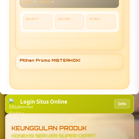
-
-
Game:
Rating:
BENEFIT
DEPOSIT
AKSES
-
-
-
HOT! LINK RESMI permainan seru khusus untuk pemain baru
MISTERHOKI.
Pilihan Promo MISTERHOKI
MISTERHOKI menghadirkan LINK RESMI akses cepat dan permainan
seru untuk pemain baru.
Login Situs Online
Info
Verified
KEUNGGULAN PRODUK
NAVIGASI SITUS LENGKAP