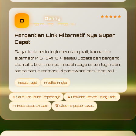
★★★★★
Denny
D
Pengguna Lama • 1 minggu lalu
Pergantian Link Alternatif Nya Super
Cepat
Saya tidak perlu login berulang kali, karna link
alternatif MISTERHOKI selalu update dan berganti
otomatis bikin mempermudah saya untuk login dan
tanpa harus memasuki password berulang kali.
Result Togel
Prediksi Angka
🎯 Situs Slot Online Terpercaya
🔥 Provider Server Paling Stabil
⚡ Akses Cepat 24 Jam
🏆 Situs Terpopuer 2026