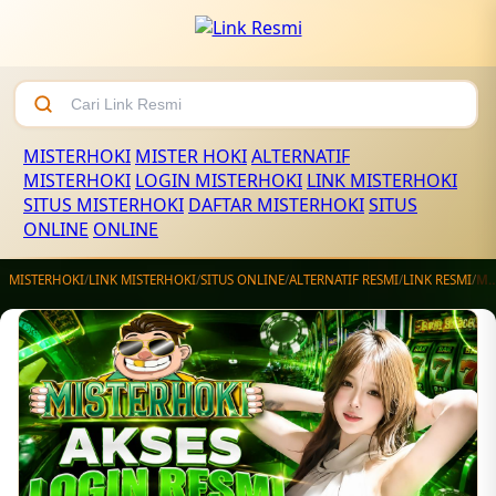
MISTERHOKI
MISTER HOKI
ALTERNATIF
MISTERHOKI
LOGIN MISTERHOKI
LINK MISTERHOKI
SITUS MISTERHOKI
DAFTAR MISTERHOKI
SITUS
ONLINE
ONLINE
MISTERHOKI
/
LINK MISTERHOKI
/
SITUS ONLINE
/
ALTERNATIF RESMI
/
LINK RESMI
/
MISTERHOKI : Akses Login Resmi Dan Daftar Situs Onlin