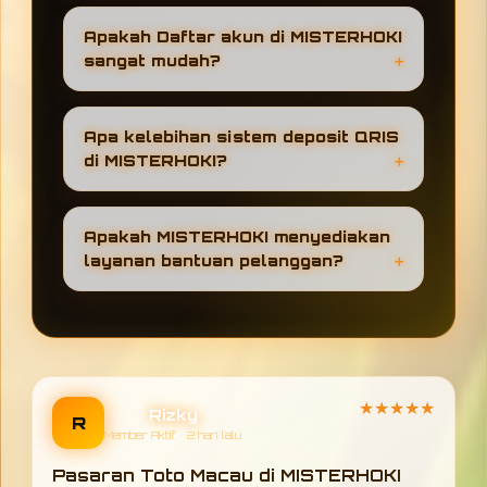
Apakah Daftar akun di MISTERHOKI
sangat mudah?
Apa kelebihan sistem deposit QRIS
di MISTERHOKI?
Apakah MISTERHOKI menyediakan
layanan bantuan pelanggan?
★★★★★
Rizky
R
Member Aktif • 2 hari lalu
Pasaran Toto Macau di MISTERHOKI