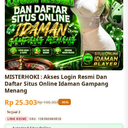
1/6
MISTERHOKI : Akses Login Resmi Dan
Daftar Situs Online Idaman Gampang
Menang
Rp 25.303
Rp 100.303
-95%
Terjual 2
LINK RESMI
SKU:
1S83N0880RID