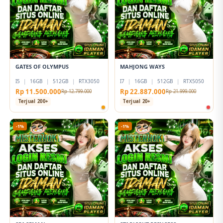
GATES OF OLYMPUS
MAHJONG WAYS
I5
|
16GB
|
512GB
|
RTX3050
I7
|
16GB
|
512GB
|
RTX5050
Rp 11.500.000
Rp 22.887.000
Rp 12.799.000
Rp 21.999.000
Terjual 200+
Terjual 20+
-1%
-1%