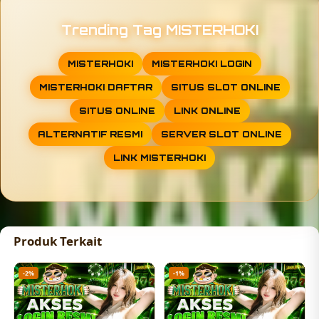
Trending Tag MISTERHOKI
MISTERHOKI
MISTERHOKI LOGIN
MISTERHOKI DAFTAR
SITUS SLOT ONLINE
SITUS ONLINE
LINK ONLINE
ALTERNATIF RESMI
SERVER SLOT ONLINE
LINK MISTERHOKI
Produk Terkait
-2%
-1%