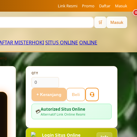
Link Resmi
Promo
Daftar
Masuk
0
🛒
Masuk
AFTAR MISTERHOKI
SITUS ONLINE
ONLINE
nang
QTY
+ Keranjang
Beli
Autorized Situs Online
💳
Alternatif Link Online Resmi
Login Situs Online