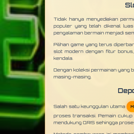
Sl
Tidak hanya menyediakan permai
populer yang telah dikenal lu
pengalaman bermain menjadi sem
Pilihan game yang terus diperbar
slot modern dengan fitur bonus
kendala.
Dengan koleksi permainan yang 
masing-masing.
Depo
Salah satu keunggulan utama
M
proses transaksi. Pemain cukup
mendukung QRIS sehingga proses d
Metode pembayaran ini memberika