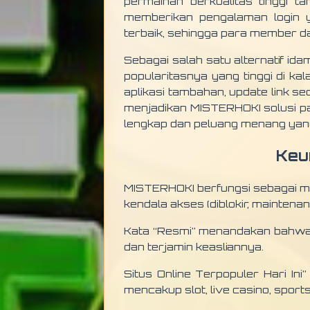
permainan berkualitas tinggi ta
memberikan pengalaman login ya
terbaik, sehingga para member da
Sebagai salah satu alternatif id
popularitasnya yang tinggi di k
aplikasi tambahan, update link s
menjadikan MISTERHOKI solusi pal
lengkap dan peluang menang yang
Keu
MISTERHOKI berfungsi sebagai mir
kendala akses (diblokir, maintenan
Kata “Resmi” menandakan bahwa li
dan terjamin keasliannya.
Situs Online Terpopuler Hari Ini
mencakup slot, live casino, sports