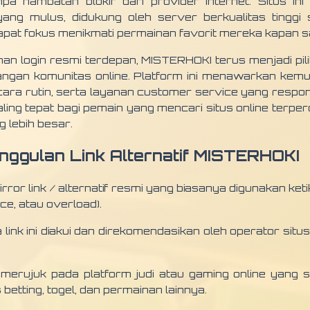
npa hambatan blokir dari provider internet. Situs in
ng mulus, didukung oleh server berkualitas tinggi 
pat fokus menikmati permainan favorit mereka kapan sa
aman login resmi terdepan, MISTERHOKI terus menjadi pil
alangan komunitas online. Platform ini menawarkan ke
ecara rutin, serta layanan customer service yang respon
ing tepat bagi pemain yang mencari situs online terpe
 lebih besar.
nggulan Link Alternatif MISTERHOKI
ror link / alternatif resmi yang biasanya digunakan ket
ce, atau overload).
nk ini diakui dan direkomendasikan oleh operator situ
” merujuk pada platform judi atau gaming online yang 
 betting, togel, dan permainan lainnya.