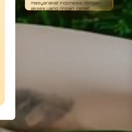
teknologi terbaru yang
memberikan fitur-fitur modern
yang membuat sensasi bermain
lebih nyaman serta respon yang
cepat saat bermain tanpa
hambatan.